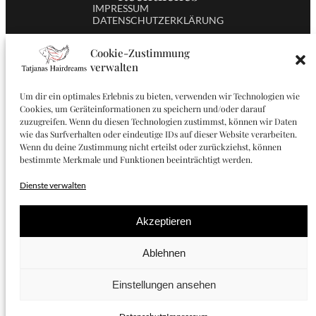
IMPRESSUM
DATENSCHUTZERKLÄRUNG
Social Media
Cookie-Zustimmung
verwalten
Um dir ein optimales Erlebnis zu bieten, verwenden wir Technologien wie
Cookies, um Geräteinformationen zu speichern und/oder darauf
zuzugreifen. Wenn du diesen Technologien zustimmst, können wir Daten
wie das Surfverhalten oder eindeutige IDs auf dieser Website verarbeiten.
Wenn du deine Zustimmung nicht erteilst oder zurückziehst, können
bestimmte Merkmale und Funktionen beeinträchtigt werden.
Dienste verwalten
Akzeptieren
FACEBOOK
GOOGLE +
INSTAGRAM
Ablehnen
COPYRIGHT © 2023 TATJANAS HAIRDREAMS
Einstellungen ansehen