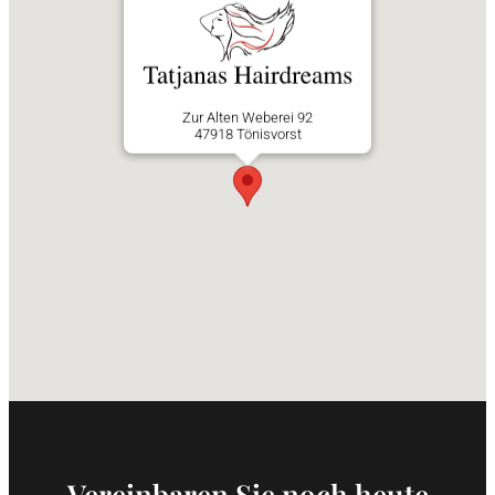
Zur Alten Weberei 92
47918 Tönisvorst
Vereinbaren Sie noch heute