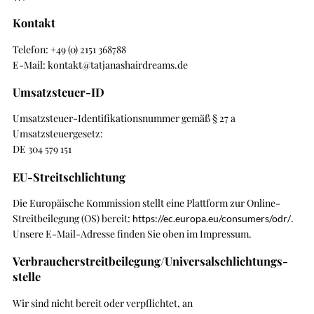
Kontakt
Telefon: +49 (0) 2151 368788
E-Mail: kontakt@tatjanashairdreams.de
Umsatzsteuer-ID
Umsatzsteuer-Identifikationsnummer gemäß § 27 a
Umsatzsteuergesetz:
DE 304 579 151
EU-Streitschlichtung
Die Europäische Kommission stellt eine Plattform zur Online-
Streitbeilegung (OS) bereit:
.
https://ec.europa.eu/consumers/odr/
Unsere E-Mail-Adresse finden Sie oben im Impressum.
Verbraucher­streit­beilegung/Universal­schlichtungs­
stelle
Wir sind nicht bereit oder verpflichtet, an